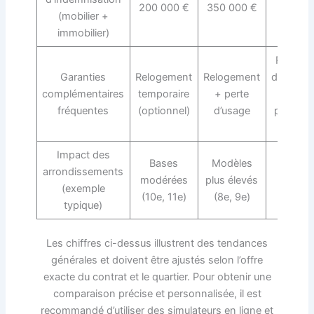
200 000 €
350 000 €
(mobilier +
plu
immobilier)
Reloge
Garanties
Relogement
Relogement
déména
complémentaires
temporaire
+ perte
d’urge
fréquentes
(optionnel)
d’usage
protecti
de gl
Impact des
Bases
Modèles
arrondissements
Haut n
modérées
plus élevés
(exemple
(1er, 8e
(10e, 11e)
(8e, 9e)
typique)
Les chiffres ci-dessus illustrent des tendances
générales et doivent être ajustés selon l’offre
exacte du contrat et le quartier. Pour obtenir une
comparaison précise et personnalisée, il est
recommandé d’utiliser des simulateurs en ligne et