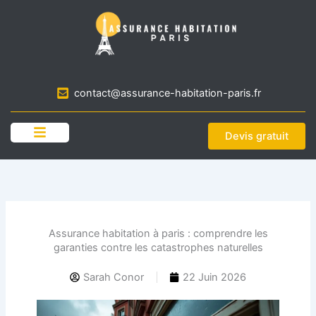
Aller
au
contenu
contact@assurance-habitation-paris.fr
Devis gratuit
Assurance habitation à paris : comprendre les
garanties contre les catastrophes naturelles
Sarah Conor
22 Juin 2026