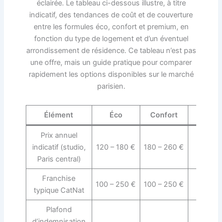
éclairée. Le tableau ci-dessous illustre, à titre
indicatif, des tendances de coût et de couverture
entre les formules éco, confort et premium, en
fonction du type de logement et d’un éventuel
arrondissement de résidence. Ce tableau n’est pas
une offre, mais un guide pratique pour comparer
rapidement les options disponibles sur le marché
parisien.
Élément
Éco
Confort
Prem
Prix annuel
indicatif (studio,
120 – 180 €
180 – 260 €
300 – 
Paris central)
Franchise
100 – 250 €
100 – 250 €
100 – 
typique CatNat
Plafond
d’indemnisation
600 00