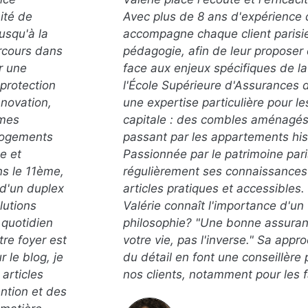
aité de
Avec plus de 8 ans d'expérience d
jusqu'à la
accompagne chaque client parisie
arcours dans
pédagogie, afin de leur proposer
r une
face aux enjeux spécifiques de la
 protection
l'École Supérieure d'Assurances d
nnovation,
une expertise particulière pour l
 mes
capitale : des combles aménagés a
 logements
passant par les appartements his
e et
Passionnée par le patrimoine pari
ans le 11ème,
régulièrement ses connaissances 
d'un duplex
articles pratiques et accessibles
lutions
Valérie connaît l'importance d'un
 quotidien
philosophie? "Une bonne assuranc
tre foyer est
votre vie, pas l'inverse." Sa app
 le blog, je
du détail en font une conseillère
articles
nos clients, notamment pour les f
ention et des