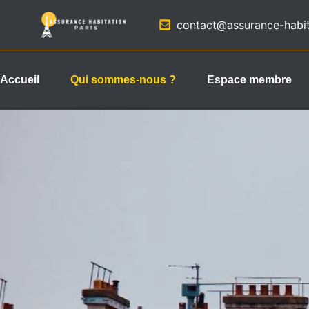
Aller
contact@assurance-habita
au
contenu
Accueil
Qui sommes-nous ?
Espace membre