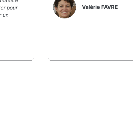
 matière
Valérie FAVRE
ter pour
r un
Liens rapides
Le
Qui sommes-
nous ?