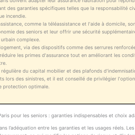
Paris doivent adapter leur assurance habitation pour répond
uant des garanties spécifiques telles que la responsabilité ci
que incendie.
ssistance, comme la téléassistance et l'aide à domicile, son
onomie des seniors et leur offrir une sécurité supplémentai
 urbain complexe.
 logement, via des dispositifs comme des serrures renforcé
réduire les primes d'assurance tout en améliorant les condi
tre.
régulière du capital mobilier et des plafonds d'indemnisati
ts lors des sinistres, et il est conseillé de privilégier l'opt
e protection optimale.
aris pour les seniors : garanties indispensables et choix a
ans l’adéquation entre les garanties et les usages réels. Le