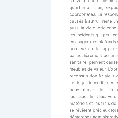
souvent à domicile plus 
quartier parisien, l’expo
copropriétés. La respons
causés à autrui, reste 
aussi la vie quotidienne
les incidents qui peuve
envisager des plafonds 
précieux ou des appareil
particulièrement pertinen
sanitaire, peuvent caus
meubles de valeur. L’opt
reconstitution à valeur v
Le risque incendie demeu
peuvent avoir des réper
les issues limitées. Ver
matériels et les frais de
se révèlent précieux lo
démarches administrati