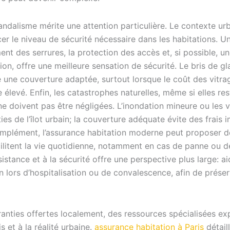
 vandalisme mérite une attention particulière. Le contexte ur
er le niveau de sécurité nécessaire dans les habitations. Un
nt des serrures, la protection des accès et, si possible, u
ion, offre une meilleure sensation de sécurité. Le bris de gl
 une couverture adaptée, surtout lorsque le coût des vitra
 élevé. Enfin, les catastrophes naturelles, même si elles re
ne doivent pas être négligées. L’inondation mineure ou les 
ies de l’îlot urbain; la couverture adéquate évite des frais
omplément, l’assurance habitation moderne peut proposer de
ilitent la vie quotidienne, notamment en cas de panne ou d
istance et à la sécurité offre une perspective plus large: ai
en lors d’hospitalisation ou de convalescence, afin de préser
anties offertes localement, des ressources spécialisées exp
s et à la réalité urbaine.
assurance habitation à Paris
détail