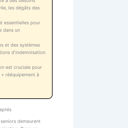
re à des besoins
vile, les dégâts des
t essentielles pour
re dans un
es et des systèmes
tions d'indemnisation
on est cruciale pour
ion « rééquipement à
daptés
s seniors demeurent