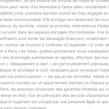
longuement, ce qui modifie les notions de risque et d’inde
sition peut varier d’un immeuble à l’autre selon l’ancienneté 
abilité civile, première barrière contre les frais engagés
une base incontournable. Elle protège non seulement les mu
 autour du domicile: visites de proches, interventions d’aid
nt survenir dans les espaces partagés d’un immeuble. Une 
suffisants pour éviter les décalages financiers, notamment 
s coûteux se trouvent à l’intérieur du logement. Le volet d
t à Paris. Les fuites, qu’elles proviennent d’une canalisatio
er des dommages substantiels et rapides, affectant des murs
ion « rééquipement à neuf » est particulièrement précieuse, 
étuste et privilégie le coût nécessaire pour remplacer l’objet
re une préoccupation — les gaz et les étincelles, même lors
cussions lourdes sur un appartement parisien où l’espace e
s Paris, les assureurs proposent des garanties incendie qui
 remise en état, tout en prévoyant des services d’assistance 
rsque le logement est occupé par une personne âgée et que 
ve peut devenir complexe.