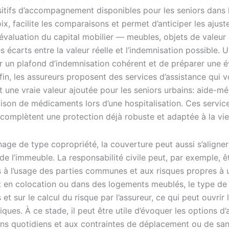
sitifs d’accompagnement disponibles pour les seniors dans l
ix, facilite les comparaisons et permet d’anticiper les ajus
’évaluation du capital mobilier — meubles, objets de valeur
es écarts entre la valeur réelle et l’indemnisation possible.
er un plafond d’indemnisation cohérent et de préparer une é
in, les assureurs proposent des services d’assistance qui v
t une vraie valeur ajoutée pour les seniors urbains: aide-mé
aison de médicaments lors d’une hospitalisation. Ces servic
complètent une protection déjà robuste et adaptée à la vie
nage de type copropriété, la couverture peut aussi s’aligner
s de l’immeuble. La responsabilité civile peut, par exemple,
s à l’usage des parties communes et aux risques propres à 
t en colocation ou dans des logements meublés, le type de 
et sur le calcul du risque par l’assureur, ce qui peut ouvrir
ques. À ce stade, il peut être utile d’évoquer les options d’
ins quotidiens et aux contraintes de déplacement ou de san