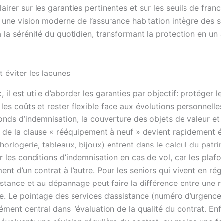
lairer sur les garanties pertinentes et sur les seuils de fra
n, une vision moderne de l’assurance habitation intègre des s
 à la sérénité du quotidien, transformant la protection en 
 éviter les lacunes
, il est utile d’aborder les garanties par objectif: protéger 
r les coûts et rester flexible face aux évolutions personnell
fonds d’indemnisation, la couverture des objets de valeur et 
e de la clause « rééquipement à neuf » devient rapidement é
horlogerie, tableaux, bijoux) entrent dans le calcul du patri
er les conditions d’indemnisation en cas de vol, car les plaf
nt d’un contrat à l’autre. Pour les seniors qui vivent en rég
ssistance et au dépannage peut faire la différence entre une 
e. Le pointage des services d’assistance (numéro d’urgenc
ément central dans l’évaluation de la qualité du contrat. Enfi